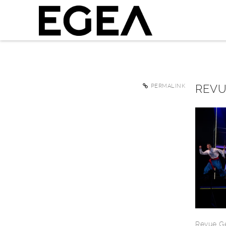
REVU
PERMALINK
Revue G