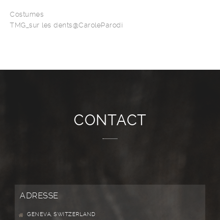
Costumes
TMG_sur les dents@CaroleParodi
CONTACT
ADRESSE
GENEVA, SWITZERLAND