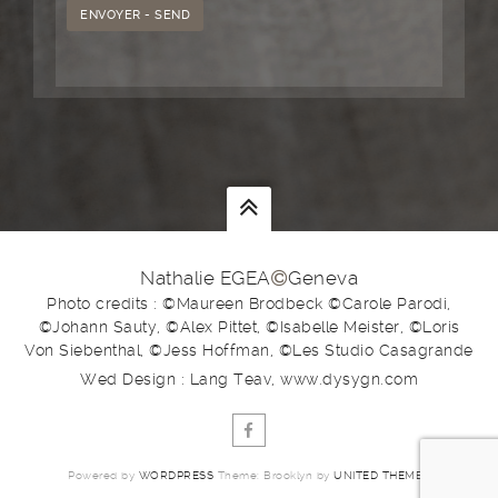
Nathalie EGEA
Geneva
Photo credits : ©Maureen Brodbeck ©Carole Parodi,
©Johann Sauty, ©Alex Pittet, ©Isabelle Meister, ©Loris
Von Siebenthal, ©Jess Hoffman, ©Les Studio Casagrande
Wed Design : Lang Teav, www.dysygn.com
Powered by
WORDPRESS
Theme: Brooklyn by
UNITED THEMES