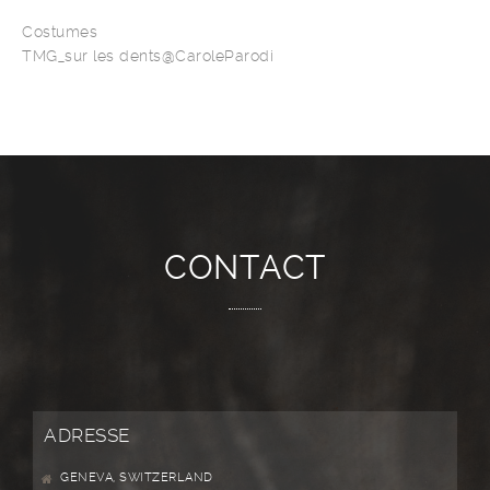
Costumes
TMG_sur les dents@CaroleParodi
CONTACT
ADRESSE
GENEVA, SWITZERLAND