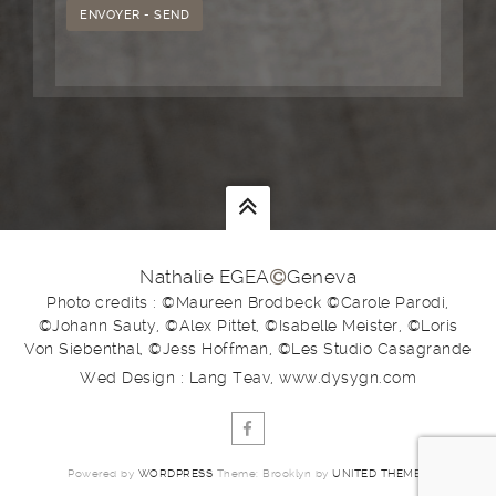
Nathalie EGEA
Geneva
Photo credits : ©Maureen Brodbeck ©Carole Parodi,
©Johann Sauty, ©Alex Pittet, ©Isabelle Meister, ©Loris
Von Siebenthal, ©Jess Hoffman, ©Les Studio Casagrande
Wed Design : Lang Teav, www.dysygn.com
Powered by
WORDPRESS
Theme: Brooklyn by
UNITED THEMES