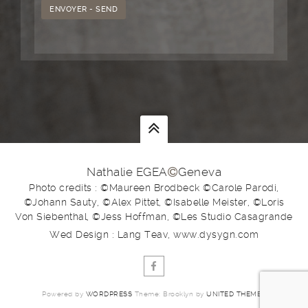
Nathalie EGEA
Geneva
Photo credits : ©Maureen Brodbeck ©Carole Parodi,
©Johann Sauty, ©Alex Pittet, ©Isabelle Meister, ©Loris
Von Siebenthal, ©Jess Hoffman, ©Les Studio Casagrande
Wed Design : Lang Teav, www.dysygn.com
Powered by
WORDPRESS
Theme: Brooklyn by
UNITED THEMES