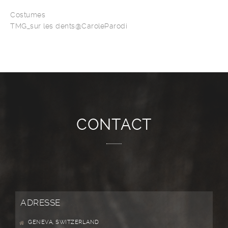
Costumes
TMG_sur les dents@CaroleParodi
CONTACT
ADRESSE
GENEVA, SWITZERLAND