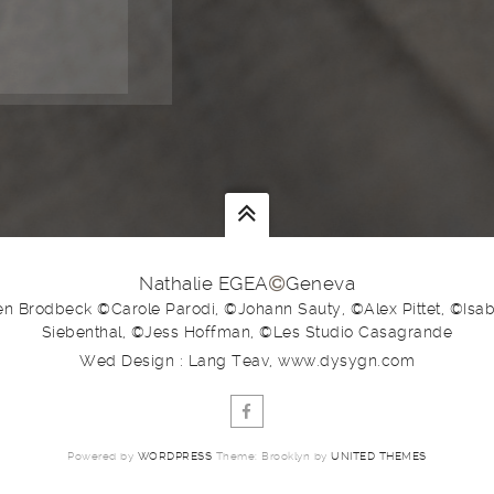
Nathalie EGEA
Geneva
en Brodbeck ©Carole Parodi, ©Johann Sauty, ©Alex Pittet, ©Isabe
Siebenthal, ©Jess Hoffman, ©Les Studio Casagrande
Wed Design : Lang Teav, www.dysygn.com
Powered by
WORDPRESS
Theme: Brooklyn by
UNITED THEMES