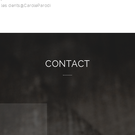
 les dents@CaroleParodi
CONTACT