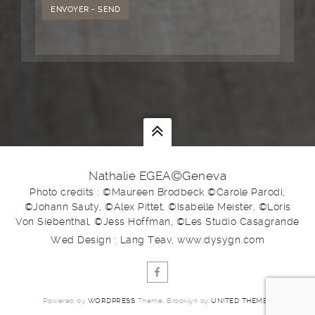
Nathalie EGEA
Geneva
Photo credits : ©Maureen Brodbeck ©Carole Parodi,
©Johann Sauty, ©Alex Pittet, ©Isabelle Meister, ©Loris
Von Siebenthal, ©Jess Hoffman, ©Les Studio Casagrande
Wed Design : Lang Teav, www.dysygn.com
Powered by
WORDPRESS
Theme: Brooklyn by
UNITED THEMES