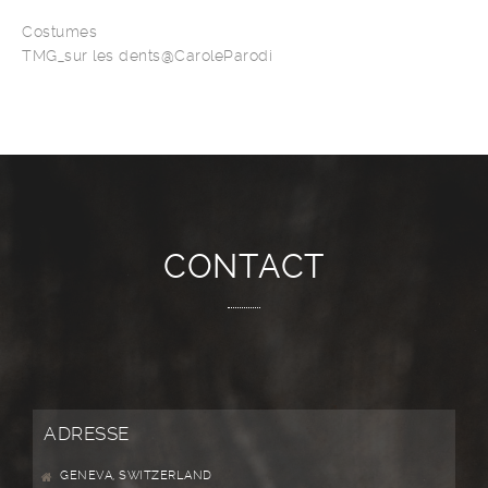
Costumes
TMG_sur les dents@CaroleParodi
CONTACT
ADRESSE
GENEVA, SWITZERLAND