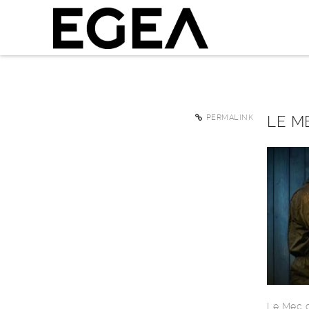
LE M
PERMALINK
Le Mec d