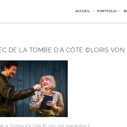
ACCUEIL
PORTFOLIO
B
EC DE LA TOMBE D’À CÔTÉ ©LORIS VON
e la Tombe d’à Côté ©Loris Von Siebenthal 5