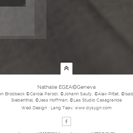
Nathalie EGEA
Geneva
en Brodbeck ©Carole Parodi, ©Johann Sauty, ©Alex Pittet, ©Isabe
Siebenthal, ©Jess Hoffman, ©Les Studio Casagrande
Wed Design : Lang Teav, www.dysygn.com