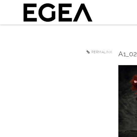
A1_0
PERMALINK