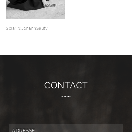
Solar @JohannSauty
CONTACT
ADRESSE