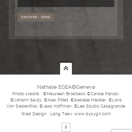
Nathalie EGEA
Geneva
Photo credits : ©Maureen Brodbeck ©Carole Parodi,
©Johann Sauty, ©Alex Pittet, ©Isabelle Meister, ©Loris
Von Siebenthal, ©Jess Hoffman, ©Les Studio Casagrande
Wed Design : Lang Teav, www.dysygn.com