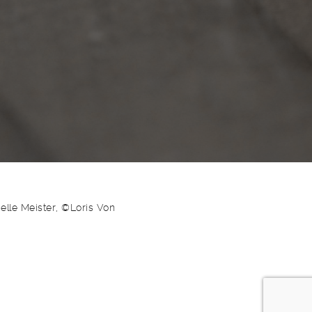
lle Meister, ©Loris Von