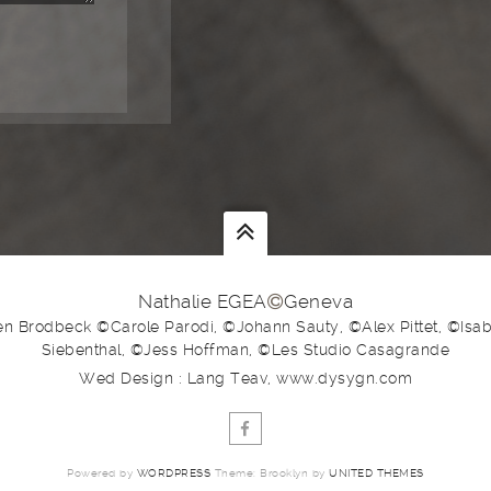
Nathalie EGEA
Geneva
en Brodbeck ©Carole Parodi, ©Johann Sauty, ©Alex Pittet, ©Isabe
Siebenthal, ©Jess Hoffman, ©Les Studio Casagrande
Wed Design : Lang Teav, www.dysygn.com
Powered by
WORDPRESS
Theme: Brooklyn by
UNITED THEMES