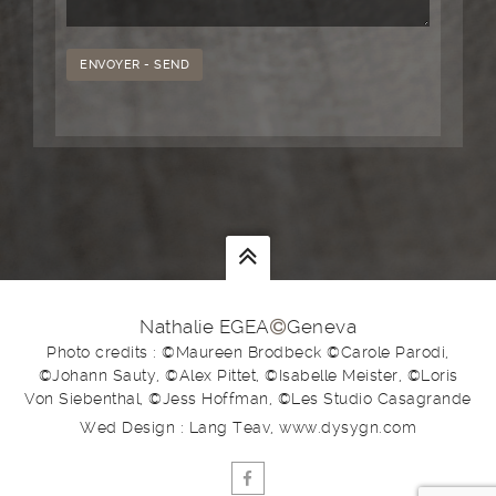
Nathalie EGEA
Geneva
Photo credits : ©Maureen Brodbeck ©Carole Parodi,
©Johann Sauty, ©Alex Pittet, ©Isabelle Meister, ©Loris
Von Siebenthal, ©Jess Hoffman, ©Les Studio Casagrande
Wed Design : Lang Teav, www.dysygn.com