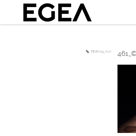
461_
PERMALINK