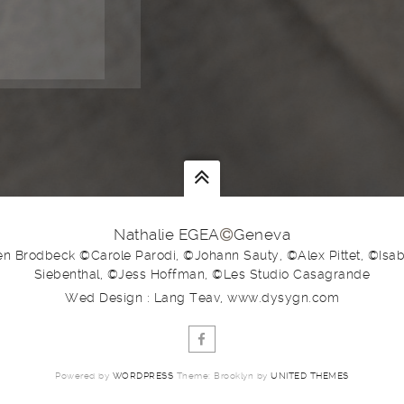
Nathalie EGEA
Geneva
en Brodbeck ©Carole Parodi, ©Johann Sauty, ©Alex Pittet, ©Isabe
Siebenthal, ©Jess Hoffman, ©Les Studio Casagrande
Wed Design : Lang Teav, www.dysygn.com
Powered by
WORDPRESS
Theme: Brooklyn by
UNITED THEMES