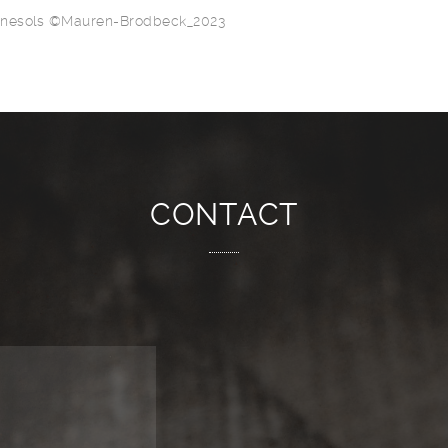
rnesols ©Mauren-Brodbeck_2023
CONTACT